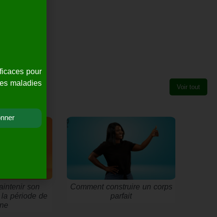
ficaces pour
es maladies.
Voir tout
onner
intenir son
Comment construire un corps
 la période de
parfait
ûne