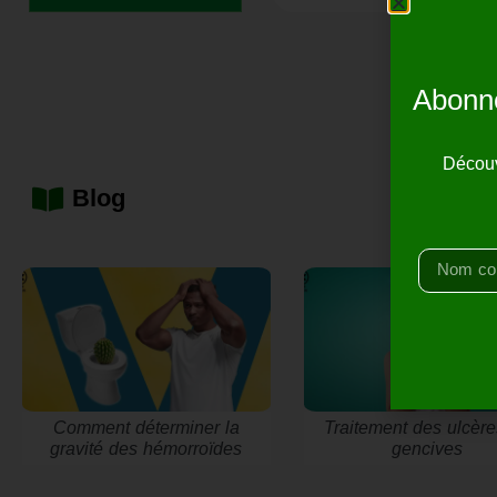
Abonne
Découv
Blog
Comment déterminer la
Traitement des ulcèr
gravité des hémorroïdes
gencives