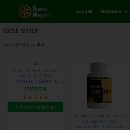
Accueil
Boutique
Best-seller
Accueil
/ Best-seller
Complément Alimentaire
Naturel 60 Gélules
Végétales Équilibrer la
Tension Artérielle
17870 CFA
★★★★★
Acheter maintenant
Supplément naturel pour le
soulagement des
hémorroïdes, Traitement