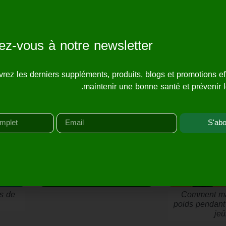
z-vous à notre newsletter
voir plus
rez les derniers suppléments, produits, blogs et promotions ef
maintenir une bonne santé et prévenir l
S'ab
es de
Comment ma
poids pendant
je