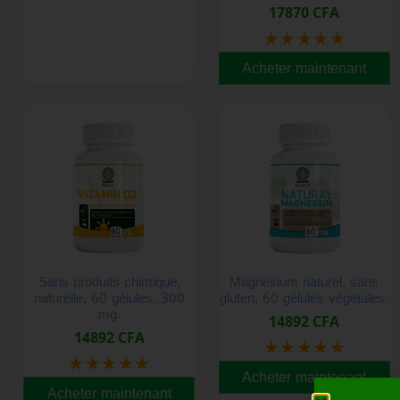
garanti à la source des
17870 CFA
hémorroïdes internes,
★★★★★
Solution ultime pour les
saignements et la douleur
Acheter maintenant
Sans produits chimique,
Magnésium naturel, sans
naturelle, 60 gélules, 300
gluten, 60 gélules végétales.
mg.
14892 CFA
14892 CFA
★★★★★
★★★★★
Acheter maintenant
Acheter maintenant