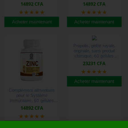
gélules végétales.
14892 CFA
14892 CFA
★★★★★
★★★★★
Acheter maintenant
Acheter maintenant
Propolis, gelée royale,
originale, sans produit
chimique, 60 gélules
végétales par produits.
23231 CFA
★★★★★
Acheter maintenant
Complément alimentaire
pour le Système
immunitaire, 60 gélules
végétales.
14892 CFA
★★★★★
Acheter maintenant