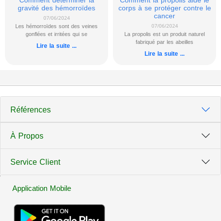
Comment déterminer la
Comment la propolis aide le
gravité des hémorroïdes
corps à se protéger contre le
cancer
07/06/2024
Les hémorroïdes sont des veines
07/06/2024
gonflées et irritées qui se
La propolis est un produit naturel
fabriqué par les abeilles
Lire la suite ...
Lire la suite ...
Références
À Propos
Service Client
Application Mobile