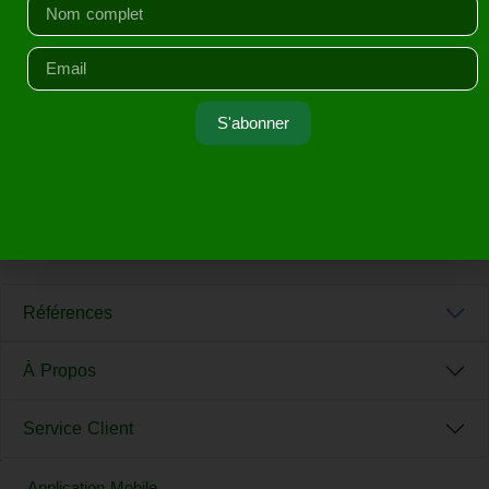
S'abonner
Comment construire un
corps parfait
Références
À Propos
Service Client
Application Mobile