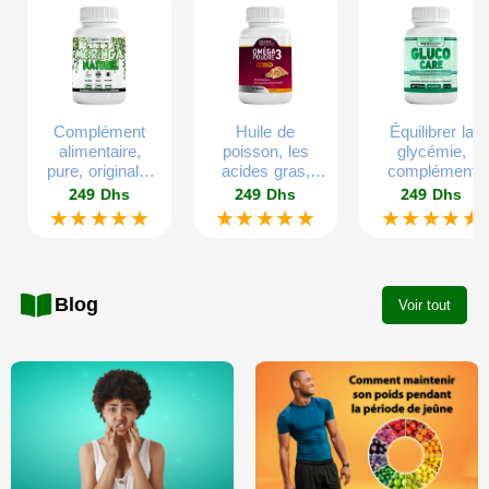
Complément
Huile de
Équilibrer la
alimentaire,
poisson, les
glycémie,
pure, originale,
acides gras,
complément
60 gélules
gélatine
alimentaire
249 Dhs
249 Dhs
249 Dhs
végétales.
végétales, sans
d’extrait végétal
★★★★★
★★★★★
★★★★★
mercure, sans
glucose
plomb, pour tous
équilibré, 300g,
les âges,
60 gélules.
60gelules.
Blog
Voir tout