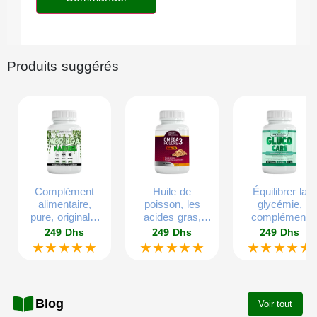
Produits suggérés
Complément
Huile de
Équilibrer la
alimentaire,
poisson, les
glycémie,
pure, originale,
acides gras,
complément
60 gélules
gélatine
alimentaire
249 Dhs
249 Dhs
249 Dhs
végétales.
végétales, sans
d’extrait végétal
★★★★★
★★★★★
★★★★★
mercure, sans
glucose
plomb, pour tous
équilibré, 300g,
les âges,
60 gélules.
60gelules.
Blog
Voir tout